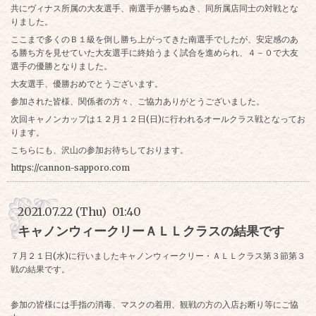
共にヴィナス所属の大友選手、南選手が勝ちぬき、同所属店同士の対戦とな
りました。
ここまで多くのＢ１級を倒し勝ち上がってきた南選手でしたが、安定感のあ
る勝ち方を見せていた大友選手に終始うまく試合を進められ、４－０で大友
選手の優勝となりました。
大友選手、優勝おめでとうございます。
参加された皆様、関係者の方々、ご協力ありがとうございました。
次回キャノンカップは１２月１２日(日)に行われるオールクラス戦となってお
ります。
こちらにも、沢山の参加お待ちしております。
https://cannon-sapporo.com
2021.07.22 (Thu) 01:40
キャノンウィークリーＡＬＬクラスの結果です
７月２１日(水)に行いましたキャノンウィークリー・ＡＬＬクラス第３節第３
戦の結果です。
参加の皆様には手指の消毒、マスクの着用、観戦の方の入店お断り等にご協