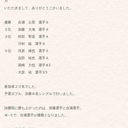
力
いただきまして、ありがとうございました。
優勝 合瀬 公景 選手Ｓ
２位 加藤 大海 選手Ａ
３位 村田 聖道 選手Ａ
川村 聡 選手Ｓ
５位 河原 雄也 選手Ａ
吉田 祐也 選手Ａ
尾崎 力也 選手Ｂ1
大原 祐 選手Ｓ5
参加者２０名でした。
予選ダブル、決勝８名シングルで行いました。
決勝戦に勝ち上がったのは、加藤選手と合瀬選手。
Ｗ-２で、合瀬選手が優勝となりました。