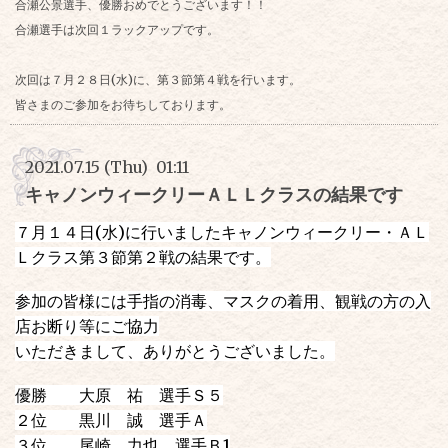
合瀬公景選手、優勝おめでとうございます！！
合瀬選手は次回１ラックアップです。
次回は７月２８日(水)に、第３節第４戦を行います。
皆さまのご参加をお待ちしております。
2021.07.15 (Thu) 01:11
キャノンウィークリーＡＬＬクラスの結果です
７月１４日(水)に行いましたキャノンウィークリー・ＡＬ
Ｌクラス第３節第２戦の結果です。
参加の皆様には手指の消毒、マスクの着用、観戦の方の入
店お断り等にご協力
いただきまして、ありがとうございました。
優勝 大原 祐 選手Ｓ５
２位 黒川 誠 選手Ａ
３位 尾崎 力也 選手Ｂ1