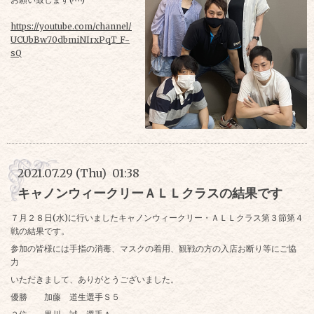
https://youtube.com/channel/
UCUbBw70dbmiNIrxPqT_F-
sQ
2021.07.29 (Thu) 01:38
キャノンウィークリーＡＬＬクラスの結果です
７月２８日(水)に行いましたキャノンウィークリー・ＡＬＬクラス第３節第４
戦の結果です。
参加の皆様には手指の消毒、マスクの着用、観戦の方の入店お断り等にご協
力
いただきまして、ありがとうございました。
優勝 加藤 道生選手Ｓ５