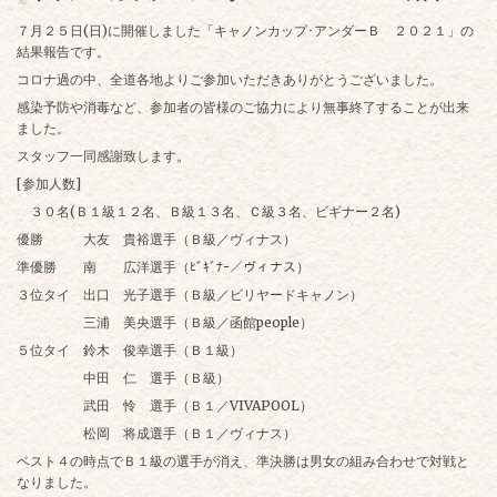
７月２５日(日)に開催しました「キャノンカップ･アンダーＢ ２０２１」の
結果報告です。
コロナ過の中、全道各地よりご参加いただきありがとうございました。
感染予防や消毒など、参加者の皆様のご協力により無事終了することが出来
ました。
スタッフ一同感謝致します。
[参加人数]
３０名(Ｂ１級１２名、Ｂ級１３名、Ｃ級３名、ビギナー２名)
優勝 大友 貴裕選手（Ｂ級／ヴィナス）
準優勝 南 広洋選手（ﾋﾞｷﾞﾅｰ／ヴィナス）
３位タイ 出口 光子選手（Ｂ級／ビリヤードキャノン）
三浦 美央選手（Ｂ級／函館people）
５位タイ 鈴木 俊幸選手（Ｂ１級）
中田 仁 選手（Ｂ級）
武田 怜 選手（Ｂ１／VIVAPOOL）
松岡 将成選手（Ｂ１／ヴィナス）
ベスト４の時点でＢ１級の選手が消え、準決勝は男女の組み合わせで対戦と
なりました。