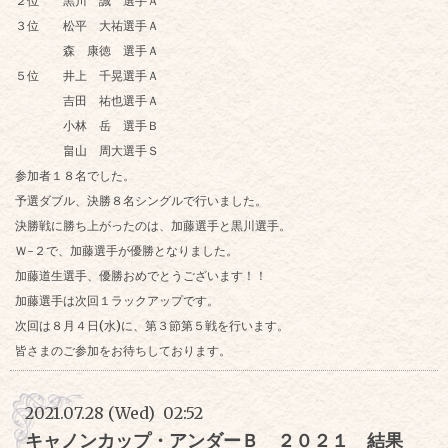
２位 黒川 誠 選手Ａ
３位 松平 大祐選手Ａ
森 康徳 選手Ａ
５位 井上 千晃選手Ａ
吉田 祐也選手Ａ
小林 岳 選手Ｂ
畠山 周大選手Ｓ
参加者１８名でした。
予選ダブル、決勝８名シングルで行いました。
決勝戦に勝ち上がったのは、加藤選手と黒川選手。
Ｗ-２で、加藤選手が優勝となりました。
加藤道生選手、優勝おめでとうございます！！
加藤選手は次回１ラックアップです。
次回は８月４日(水)に、第３節第５戦を行います。
皆さまのご参加をお待ちしております。
2021.07.28 (Wed) 02:52
キャノンカップ・アンダーＢ ２０２１ 結果