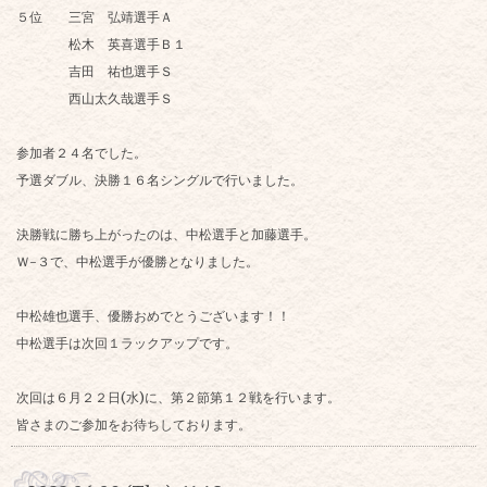
５位 三宮 弘靖選手Ａ
松木 英喜選手Ｂ１
吉田 祐也選手Ｓ
西山太久哉選手Ｓ
参加者２４名でした。
予選ダブル、決勝１６名シングルで行いました。
決勝戦に勝ち上がったのは、中松選手と加藤選手。
Ｗ-３で、中松選手が優勝となりました。
中松雄也選手、優勝おめでとうございます！！
中松選手は次回１ラックアップです。
次回は６月２２日(水)に、第２節第１２戦を行います。
皆さまのご参加をお待ちしております。