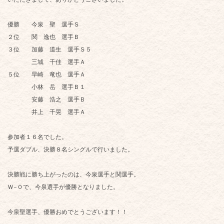
優勝 今泉 聖 選手Ｓ
２位 関 逸也 選手Ｂ
３位 加藤 道生 選手Ｓ５
三城 千佳 選手Ａ
５位 早崎 竜也 選手Ａ
小林 岳 選手Ｂ１
安藤 浩之 選手Ｂ
井上 千晃 選手Ａ
参加者１６名でした。
予選ダブル、決勝８名シングルで行いました。
決勝戦に勝ち上がったのは、今泉選手と関選手。
Ｗ-０で、今泉選手が優勝となりました。
今泉聖選手、優勝おめでとうございます！！