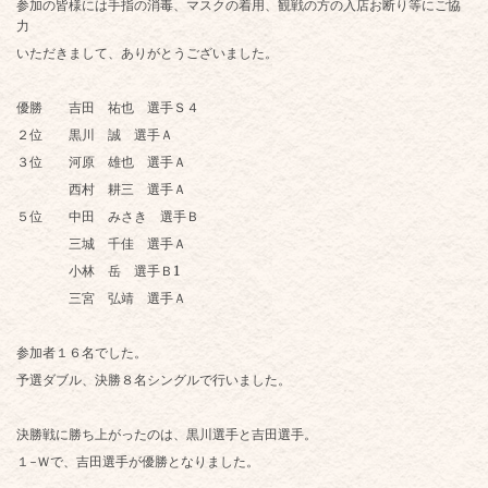
参加の皆様には手指の消毒、マスクの着用、観戦の方の入店お断り等にご協
力
いただきまして、ありがとうございました。
優勝 吉田 祐也 選手Ｓ４
２位 黒川 誠 選手Ａ
３位 河原 雄也 選手Ａ
西村 耕三 選手Ａ
５位 中田 みさき 選手Ｂ
三城 千佳 選手Ａ
小林 岳 選手Ｂ1
三宮 弘靖 選手Ａ
参加者１６名でした。
予選ダブル、決勝８名シングルで行いました。
決勝戦に勝ち上がったのは、黒川選手と吉田選手。
１-Ｗで、吉田選手が優勝となりました。