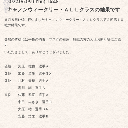
2022.06.09 (Thu) 14:48
キャノンウィークリー・ＡＬＬクラスの結果です
６月８日(水)に行いましたキャノンウィークリー・ＡＬＬクラス第２節第１０
戦の結果です。
参加の皆様には手指の消毒、マスクの着用、観戦の方の入店お断り等にご協
力
いただきまして、ありがとうございました。
優勝 河原 雄也 選手Ａ
２位 加藤 道生 選手Ｓ5
３位 川村 美穂 選手Ａ
黒川 誠 選手Ａ
５位 佐藤 雅直 選手Ａ
中田 みさき 選手Ｂ
大原 祐 選手Ｓ4
安藤 浩之 選手Ｂ