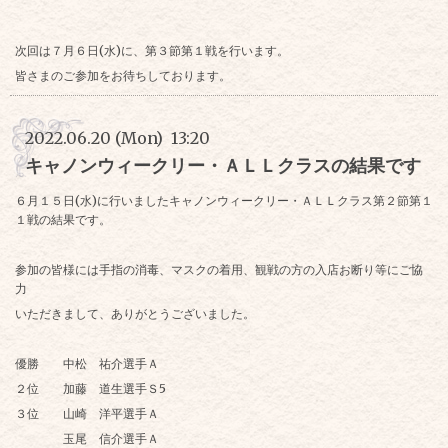
次回は７月６日(水)に、第３節第１戦を行います。
皆さまのご参加をお待ちしております。
2022.06.20 (Mon) 13:20
キャノンウィークリー・ＡＬＬクラスの結果です
６月１５日(水)に行いましたキャノンウィークリー・ＡＬＬクラス第２節第１
１戦の結果です。
参加の皆様には手指の消毒、マスクの着用、観戦の方の入店お断り等にご協
力
いただきまして、ありがとうございました。
優勝 中松 祐介選手Ａ
２位 加藤 道生選手Ｓ5
３位 山崎 洋平選手Ａ
玉尾 信介選手Ａ