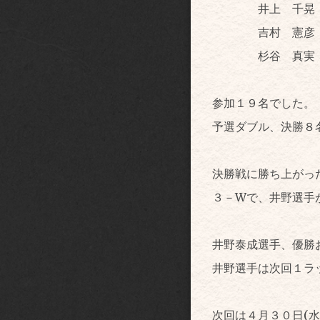
井上 千晃 
吉村 憲彦 
杉谷 真実 
参加１９名でした。
予選ダブル、決勝８
決勝戦に勝ち上がっ
３－Wで、井野選手
井野泰成選手、優勝
井野選手は次回１ラ
次回は４月３０日(