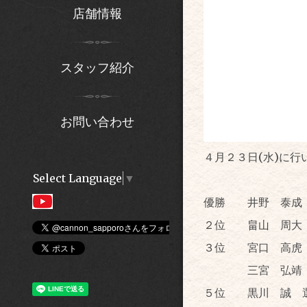
店舗情報
スタッフ紹介
お問い合わせ
４月２３日(水)に
Select Language
▼
優勝 井野 泰成
２位 畠山 周大
３位 宮口 高虎
三宮 弘靖 
５位 黒川 誠 