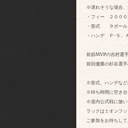
※遅れそうな場合、
・フィー ２０００
・形式 ９ボール
・ハンデ Ｐ-５、Ａ
前節MVPの吉村選
前回優勝の杉谷選手
※形式、ハンデなど
※待ち時間に空き台
※道内公式戦に倣い
ラックは１オンフッ
ご参加をお待ちして