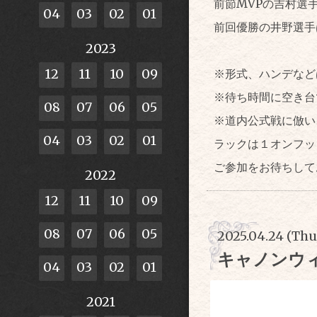
前節MVPの吉村選
04
03
02
01
前回優勝の井野選手
2023
12
11
10
09
※形式、ハンデなど
※待ち時間に空き台
08
07
06
05
※道内公式戦に倣い
04
03
02
01
ラックは１オンフッ
ご参加をお待ちして
2022
12
11
10
09
08
07
06
05
2025.04.24 (Thu
キャノンウ
04
03
02
01
2021