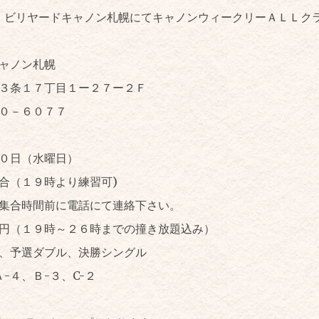
は、ビリヤードキャノン札幌にてキャノンウィークリーＡＬＬク
ャノン札幌
３条１７丁目１ー２７ー２Ｆ
５０－６０７７
０日（水曜日）
合（１９時より練習可)
集合時間前に電話にて連絡下さい。
円（１９時～２６時までの撞き放題込み）
、予選ダブル、決勝シングル
-４、Ｂ-３、C-２