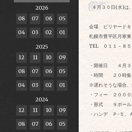
４月３０日(水)
2026
08
07
06
05
会場 ビリヤードキ
04
03
02
01
札幌市豊平区月寒東
TEL ０１１－８
2025
12
11
10
09
・開催日 ４月３
08
07
06
05
・時間 ２０時集
04
03
02
01
※遅れそうな場合、
・フィー ２０００
2024
・形式 ９ボール
12
11
10
09
・ハンデ Ｐ-５、Ａ
08
07
06
05