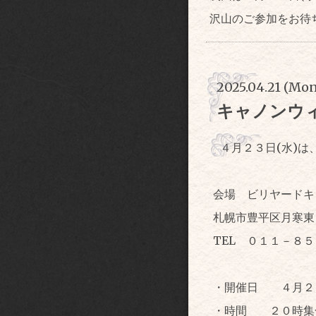
沢山のご参加をお待
2025.04.21 (Mon
キャノンウ
４月２３日(水)
会場 ビリヤードキ
札幌市豊平区月寒東
TEL ０１１－８
・開催日 ４月２
・時間 ２０時集