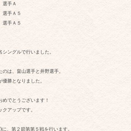
選手Ａ
選手Ａ５
選手Ａ５
名シングルで行いました。
たのは、畠山選手と井野選手。
が優勝となりました。
おめでとうございます！
ックアップです。
水)に、第２節第第５戦を行います。