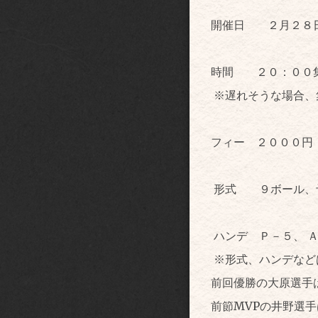
開催日 ２月２８
時間 ２０：００集
※遅れそうな場合、
フィー ２０００円
形式 ９ボール、
ハンデ Ｐ－５、 
※形式、ハンデなど
前回優勝の大原選手
前節MVPの井野選