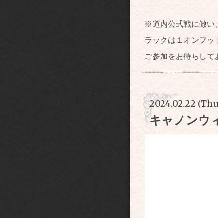
※道内公式戦に倣い
ラックは１オンフッ
ご参加をお待ちして
2024.02.22 (Thu
キャノンウ