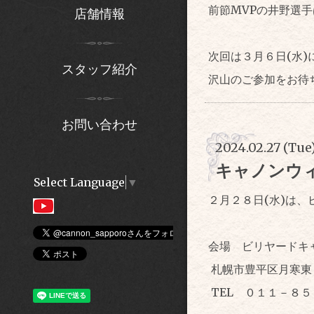
前節MVPの井野選
店舗情報
次回は３月６日(水
スタッフ紹介
沢山のご参加をお待
お問い合わせ
2024.02.27 (Tue
キャノンウ
Select Language
▼
２月２８日(水)は
会場 ビリヤードキ
札幌市豊平区月寒東
TEL ０１１－８