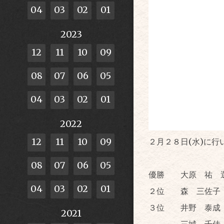
04
03
02
01
2023
12
11
10
09
08
07
06
05
04
03
02
01
2022
12
11
10
09
２月２８日(水)に
08
07
06
05
優勝 大原 祐 
04
03
02
01
２位 森 三佐子
３位 井野 泰成 
2021
三城 千佳 