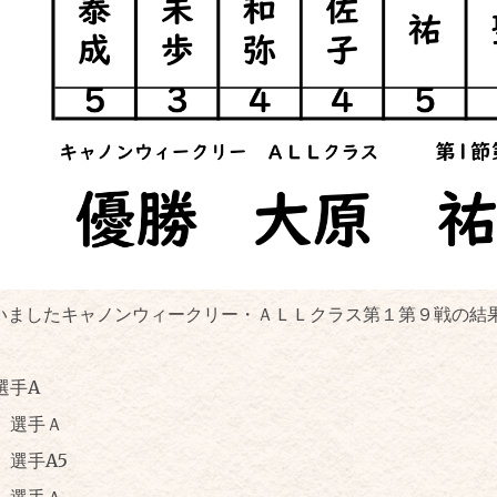
行いましたキャノンウィークリー・ＡＬＬクラス第１第９戦の結
選手A
 選手Ａ
選手A5
選手Ａ