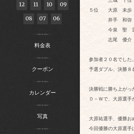
12
11
10
09
５位 大原 未歩 
08
07
06
井手 和弥 
今泉 聖 選
志尾 優介 
料金表
参加者２０名でした
クーポン
予選ダブル、決勝８
決勝戦に勝ち上がっ
カレンダー
０－Ｗで、大原選手
写真
大原祐選手、優勝お
今回優勝の大原選手