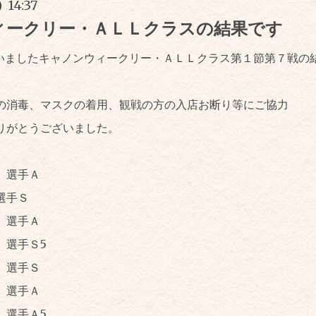
) 14:37
ィークリー・ＡＬＬクラスの結果です
行いましたキャノンウィークリー・ＡＬＬクラス第１節第７戦の
の消毒、マスクの着用、観戦の方の入店お断り等にご協力
りがとうございました。
 選手Ａ
選手Ｓ
 選手Ａ
選手Ｓ5
 選手Ｓ
選手Ａ
選手Ａ5