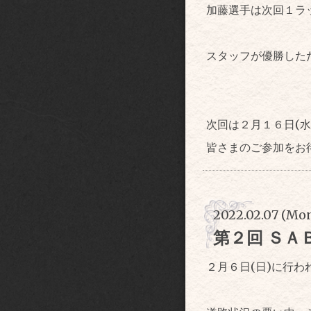
加藤選手は次回１ラ
スタッフが優勝した
次回は２月１６日(
皆さまのご参加をお
2022.02.07 (Mon
第２回 ＳＡ
２月６日(日)に行