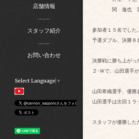
店舗情報
関 逸也 選
参加者１５名でした
スタッフ紹介
予選ダブル、決勝８
お問い合わせ
決勝戦に勝ち上がっ
２-Ｗで、山田選手
Select Language
▼
山田希織選手、優勝
山田選手は次回１ラ
スタッフが優勝した