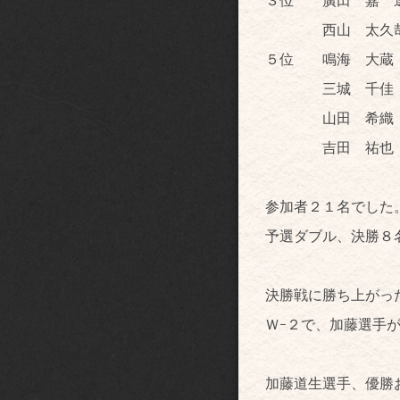
西山 太久哉
５位 鳴海 大蔵
三城 千佳 
山田 希織 
吉田 祐也 
参加者２１名でした
予選ダブル、決勝８
決勝戦に勝ち上がっ
Ｗ-２で、加藤選手
加藤道生選手、優勝