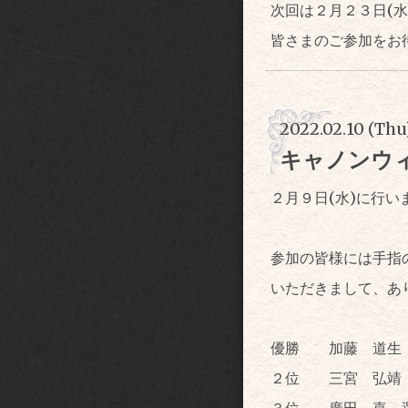
次回は２月２３日(
皆さまのご参加をお
2022.02.10 (Thu
キャノンウ
２月９日(水)に行
参加の皆様には手指
いただきまして、あ
優勝 加藤 道生
２位 三宮 弘靖
３位 廣田 嘉 