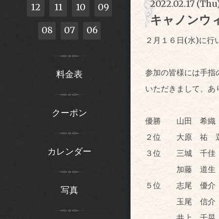
2022.02.17 (Thu
12
11
10
09
キャノンウ
08
07
06
２月１６日(水)に
参加の皆様には手指
料金表
いただきまして、あ
クーポン
優勝 山田 希織
２位 大原 祐 
カレンダー
３位 三城 千佳
加藤 道生 
５位 志尾 優介
写真
玉尾 信介 
井上 千晃 