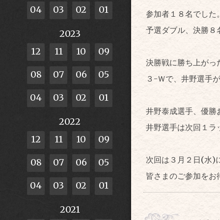
04
03
02
01
参加者１８名でした
予選ダブル、決勝８
2023
12
11
10
09
決勝戦に勝ち上がっ
08
07
06
05
３-Ｗで、井野選手
04
03
02
01
井野泰成選手、優勝
2022
井野選手は次回１ラ
12
11
10
09
次回は３月２日(水
08
07
06
05
皆さまのご参加をお
04
03
02
01
2021