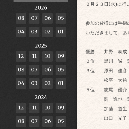
２月２３日(水)に
2026
08
07
06
05
参加の皆様には手指
04
03
02
01
いただきまして、あ
2025
優勝 井野 泰成
12
11
10
09
２位 黒川 誠 
08
07
06
05
３位 原田 佳彦 
松平 大祐 
04
03
02
01
５位 志尾 優介
2024
関 逸也 選
12
11
10
09
加藤 道生 
出口 光子 
08
07
06
05