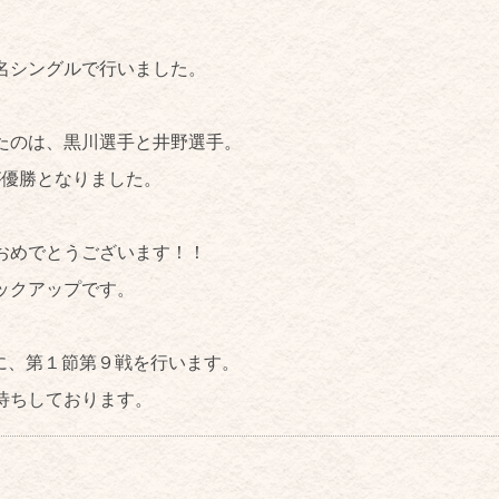
。
名シングルで行いました。
たのは、黒川選手と井野選手。
が優勝となりました。
おめでとうございます！！
ックアップです。
)に、第１節第９戦を行います。
待ちしております。