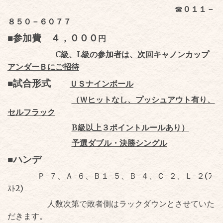
☎
０１１－
８５０－６０７７
■参加費 ４，０００
円
C
級、
L
級の参加者は、次回キャノンカップ
アンダーＢにご招待
■試合形式
ＵＳナインボール
（Ｗヒットなし、プッシュアウト有り、
セルフラック
B
級以上３ポイントルールあり）
予選ダブル・決勝シングル
■ハンデ
Ｐ
-
７、Ａ
-
６、Ｂ１
-
５、Ｂ
-
４、Ｃ
-
２、Ｌ
-
２
(
ﾗ
ｽﾄ
2)
人数次第で敗者側はラックダウンとさせていた
だきます。