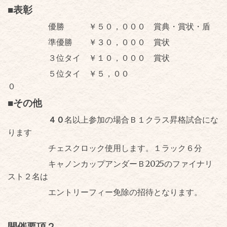
■表彰
優勝 ￥５０，０００ 賞典・賞状・盾
準優勝 ￥３０，０００ 賞状
３位タイ ￥１０，０００ 賞状
５位タイ ￥５，００
０
■その他
４０
名以上参加の場合Ｂ１クラス昇格試合にな
ります
チェスクロック使用します。１ラック６分
キャノンカップアンダーＢ
2025
のファイナリ
スト２名は
エントリーフィー免除の招待となります。
開催要項２