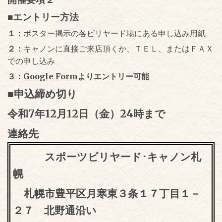
■エントリー方法
１：
ポスター掲示の各ビリヤード場にある申し込み用紙
２：
キャノンに直接ご来店頂くか、ＴＥＬ、またはＦＡＸ
での申し込み
３：
Google Form
よりエントリー可能
■申込締め切り
令和7年12月12日（金）24時まで
連絡先
スポーツビリヤード･キャノン札
幌
札幌市豊平区月寒東３条１７丁目１－
２７ 北野通沿い