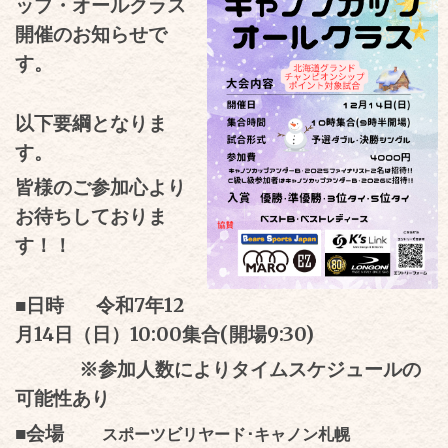
ップ・オールクラス
開催のお知らせで
す。
以下要綱となりま
す。
皆様のご参加心より
お待ちしておりま
す！！
■日時
令和
7
年
12
月
14
日（日）
10:00
集合
(
開場
9:30)
※参加人数によりタイムスケジュールの
可能性あり
■
会場
スポーツビリヤード･キャノン札幌