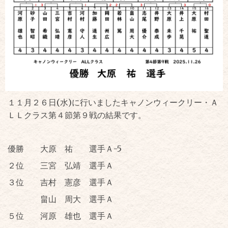
１１月２６日(水)に行いましたキャノンウィークリー・Ａ
ＬＬクラス第４節第９戦の結果です。
優勝 大原 祐 選手Ａ-5
２位 三宮 弘靖 選手Ａ
３位 吉村 憲彦 選手Ａ
畠山 周大 選手Ａ
５位 河原 雄也 選手Ａ