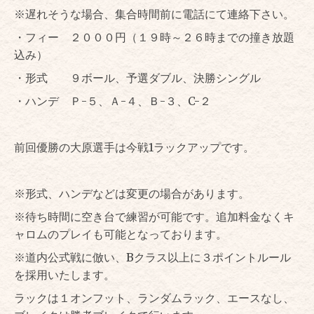
※遅れそうな場合、集合時間前に電話にて連絡下さい。
・フィー ２０００円（１９時～２６時までの撞き放題
込み）
・形式 ９ボール、予選ダブル、決勝シングル
・ハンデ Ｐ-５、Ａ-４、Ｂ-３、C-２
前回優勝の大原選手は今戦1ラックアップです。
※形式、ハンデなどは変更の場合があります。
※待ち時間に空き台で練習が可能です。追加料金なくキ
ャロムのプレイも可能となっております。
※道内公式戦に倣い、Bクラス以上に３ポイントルール
を採用いたします。
ラックは１オンフット、ランダムラック、エースなし、