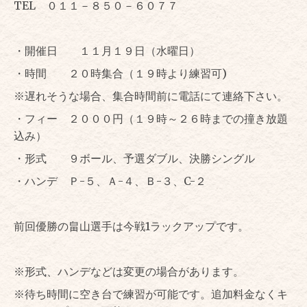
TEL ０１１－８５０－６０７７
・開催日 １１月１９日（水曜日）
・時間 ２０時集合（１９時より練習可)
※遅れそうな場合、集合時間前に電話にて連絡下さい。
・フィー ２０００円（１９時～２６時までの撞き放題
込み）
・形式 ９ボール、予選ダブル、決勝シングル
・ハンデ Ｐ-５、Ａ-４、Ｂ-３、C-２
前回優勝の畠山選手は今戦1ラックアップです。
※形式、ハンデなどは変更の場合があります。
※待ち時間に空き台で練習が可能です。追加料金なくキ