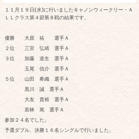
１１月１９日(水)に行いましたキャノンウィークリー・Ａ
ＬＬクラス第４節第８戦の結果です。
優勝 大原 祐 選手Ａ
２位 三宮 弘靖 選手Ａ
３位 加藤 道生 選手Ａ
玉尾 信介 選手Ａ
５位 山田 希織 選手Ａ
黒川 誠 選手Ａ
大友 貴裕 選手Ａ
若林 篤 選手Ａ
参加２４名でした。
予選ダブル、決勝１６名シングルで行いました。