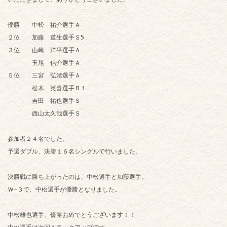
優勝 中松 祐介選手Ａ
２位 加藤 道生選手Ｓ5
３位 山崎 洋平選手Ａ
玉尾 信介選手Ａ
５位 三宮 弘靖選手Ａ
松木 英喜選手Ｂ１
吉田 祐也選手Ｓ
西山太久哉選手Ｓ
参加者２４名でした。
予選ダブル、決勝１６名シングルで行いました。
決勝戦に勝ち上がったのは、中松選手と加藤選手。
Ｗ-３で、中松選手が優勝となりました。
中松雄也選手、優勝おめでとうございます！！