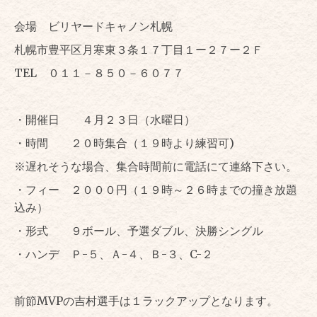
会場 ビリヤードキャノン札幌
札幌市豊平区月寒東３条１７丁目１ー２７ー２Ｆ
TEL ０１１－８５０－６０７７
・開催日 ４月２３日（水曜日）
・時間 ２０時集合（１９時より練習可)
※遅れそうな場合、集合時間前に電話にて連絡下さい。
・フィー ２０００円（１９時～２６時までの撞き放題
込み）
・形式 ９ボール、予選ダブル、決勝シングル
・ハンデ Ｐ-５、Ａ-４、Ｂ-３、C-２
前節MVPの吉村選手は１ラックアップとなります。