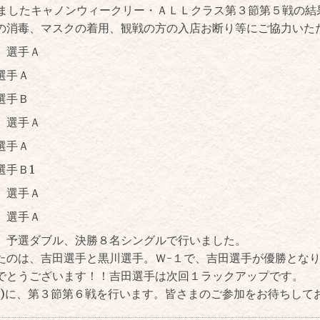
いましたキャノンウィークリー・ＡＬＬクラス第３節第５戦の結
の消毒、マスクの着用、観戦の方の入店お断り等にご協力
いた
 選手Ａ
選手Ａ
選手Ｂ
選手Ａ
選手Ａ
手Ｂ1
選手Ａ
選手Ａ
。
予選ダブル、決勝８名シングルで行いました。
たのは、吉田選手と黒川選手。
Ｗ-１で、吉田選手が優勝とな
でとうございます！！
吉田選手は次回１ラックアップです。
水)に、第３節第６戦を行います。
皆さまのご参加をお待ちして