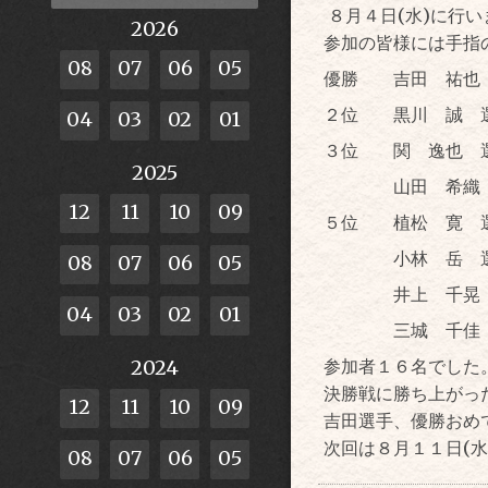
８月４日(水)に行
2026
参加の皆様には手指
08
07
06
05
優勝 吉田 祐也
２位 黒川 誠 
04
03
02
01
３位 関 逸也 
2025
山田 希織 
12
11
10
09
５位 植松 寛 
小林 岳 選
08
07
06
05
井上 千晃 
04
03
02
01
三城 千佳 
参加者１６名でした
2024
決勝戦に勝ち上がっ
12
11
10
09
吉田選手、優勝おめ
次回は８月１１日(
08
07
06
05