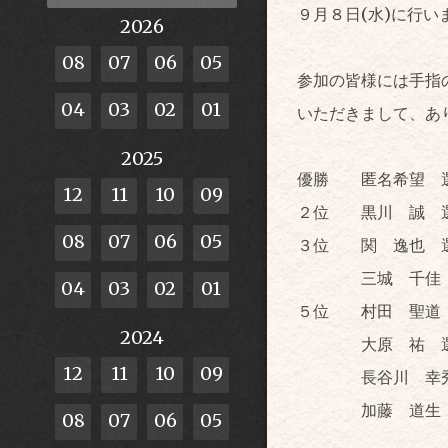
９月８日(水)に行
2026
08
07
06
05
参加の皆様には手指
04
03
02
01
いただきまして、あ
2025
優勝 匿名希望 
12
11
10
09
２位 黒川 誠 
08
07
06
05
３位 関 逸也 
三城 千佳 
04
03
02
01
５位 村田 聖道
2024
大原 祐 選
12
11
10
09
長谷川 幸秀
加藤 道生 選
08
07
06
05