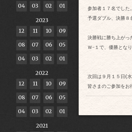
04
03
02
01
参加者１７名でした
予選ダブル、決勝８
2023
12
11
10
09
決勝戦に勝ち上がっ
08
07
06
05
Ｗ-１で、優勝とな
04
03
02
01
2022
次回は９月１５日(
12
11
10
09
皆さまのご参加をお
08
07
06
05
04
03
02
01
2021