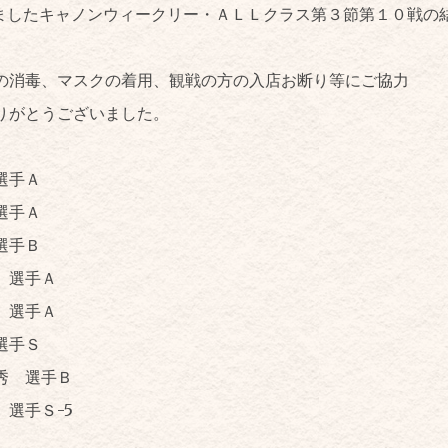
いましたキャノンウィークリー・ＡＬＬクラス第３節第１０戦の
の消毒、マスクの着用、観戦の方の入店お断り等にご協力
りがとうございました。
選手Ａ
選手Ａ
選手Ｂ
選手Ａ
 選手Ａ
手Ｓ
 選手Ｂ
手Ｓ-5