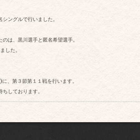
。
名シングルで行いました。
たのは、黒川選手と匿名希望選手。
りました。
水)に、第３節第１１戦を行います。
待ちしております。