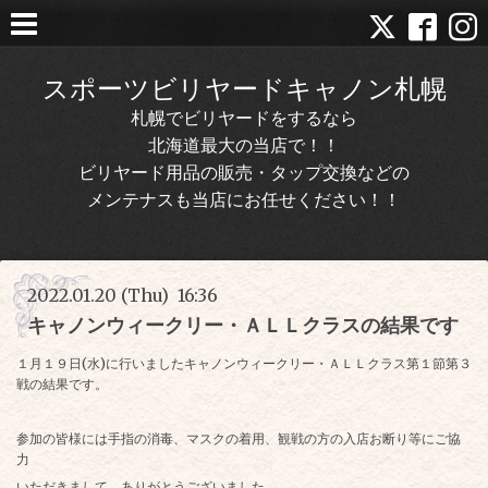
スポーツビリヤードキャノン札幌
札幌でビリヤードをするなら
北海道最大の当店で！！
ビリヤード用品の販売・タップ交換などの
メンテナスも当店にお任せください！！
2022.01.20 (Thu) 16:36
キャノンウィークリー・ＡＬＬクラスの結果です
１月１９日(水)に行いましたキャノンウィークリー・ＡＬＬクラス第１節第３
戦の結果です。
参加の皆様には手指の消毒、マスクの着用、観戦の方の入店お断り等にご協
力
いただきまして、ありがとうございました。