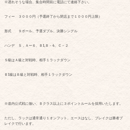
※遅れそうな場合、集合時間前に電話にて連絡下さい。
フィー ３０００円（予選終了から閉店まで１０００円上限）
形式 ９ボール、予選ダブル、決勝シングル
ハンデ Ｓ，Ａー６、Ｂ1,Ｂ－4、Ｃ－２
Ｓ級はＡ級と対戦時、相手１ラックダウン
Ｂ1級はＢ級と対戦時、相手１ラックダウン
※道内公式戦に倣い、Ｂクラス以上に３ポイントルールを採用いたします。
ただし、ラックは通常通り１オンフット、エースはなし、ブレイクは勝者ブ
レイクで行います。