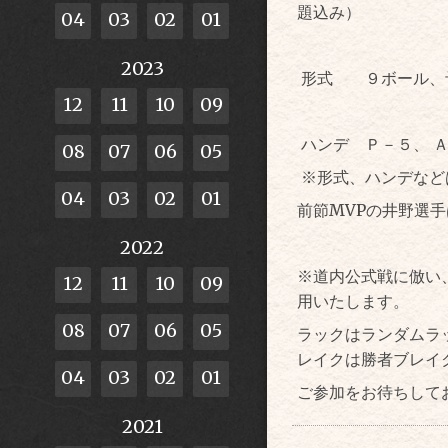
題込み）
04
03
02
01
2023
形式 ９ボール、
12
11
10
09
ハンデ Ｐ－５、 
08
07
06
05
※形式、ハンデなど
04
03
02
01
前節MVPの井野選
2022
※道内公式戦に倣い
12
11
10
09
用いたします。
08
07
06
05
ラックはランダムラ
レイクは勝者ブレイ
04
03
02
01
ご参加をお待ちして
2021