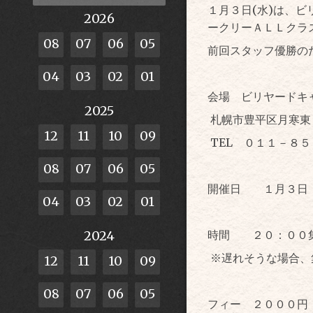
１月３日(水)は、
2026
ークリーＡＬＬクラ
08
07
06
05
前回スタッフ優勝の
04
03
02
01
会場 ビリヤードキ
2025
札幌市豊平区月寒東
12
11
10
09
TEL ０１１－８
08
07
06
05
開催日 １月３日
04
03
02
01
時間 ２０：００集
2024
※遅れそうな場合、
12
11
10
09
08
07
06
05
フィー ２０００円