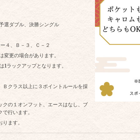
予選ダブル、決勝シングル
Ａー４、Ｂ－３、Ｃ－２
は変更の場合があります。
手は1ラックアップとなります。
、Ｂクラス以上に３ポイントルールを採
ックの１オンフット、エースはなし、ブ
クで行います。
おります。