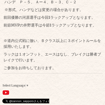
ハンデ Ｐ－５、 Ａー４、Ｂ－３、Ｃ－２
※形式、ハンデなどは変更の場合があります。
前回優勝の河原選手は今回1ラックアップとなります。
前節MVPの井野選手は今節1ラックアップとなります。
※道内公式戦に倣い、Ｂクラス以上に３ポイントルールを
採用いたします。
ラックは１オンフット、エースはなし、ブレイクは勝者ブ
レイクで行います。
ご参加をお待ちしております。
Select Language
▼