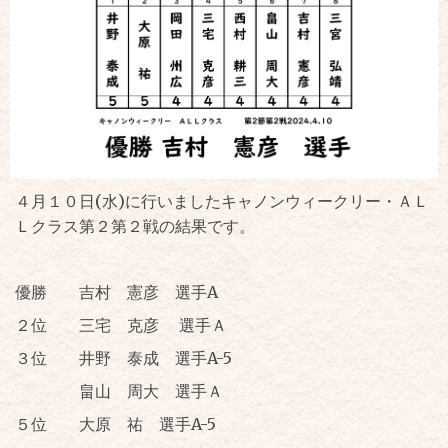
４月１０日(水)に行いましたキャノンウィークリー・ＡＬ
Ｌクラス第２第２戦の結果です。
優勝 吉村 憲彦 選手A
２位 三宅 克彦 選手Ａ
３位 井野 泰成 選手A-5
畠山 周大 選手Ａ
５位 大原 祐 選手A-5