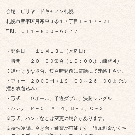
会場 ビリヤードキャノン札幌
札幌市豊平区月寒東３条１７丁目１－１７－２Ｆ
TEL ０１１－８５０－６０７７
・開催日 １１月１３日（水曜日）
・時間 ２０：００集合（１９：００より練習可)
※遅れそうな場合、集合時間前に電話にて連絡下さい。
・フィー ２０００円（１９：００～２６：００までの
撞き放題込み）
・形式 ９ボール、予選ダブル、決勝シングル
・ハンデ Ｐ－５、 Ａー４、Ｂ－３、Ｃ－２
※形式、ハンデなどは変更の場合があります。
※待ち時間に空き台で練習が可能です。追加料金なくキ