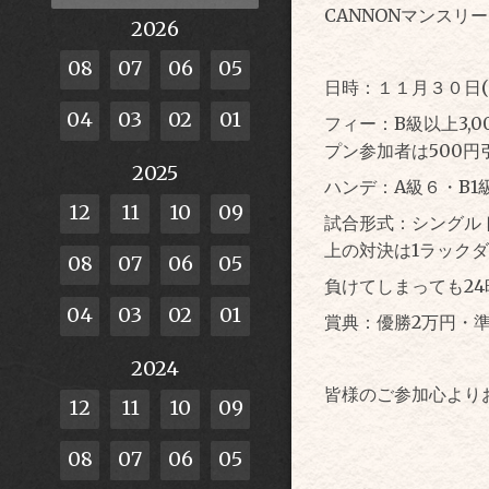
CANNONマンスリ
2026
08
07
06
05
日時：１１月３０日(
04
03
02
01
フィー：B級以上3,0
プン参加者は500円
2025
ハンデ：A級６・B1
12
11
10
09
試合形式：シングルト
上の対決は1ラックダ
08
07
06
05
負けてしまっても2
04
03
02
01
賞典：優勝2万円・
2024
皆様のご参加心より
12
11
10
09
08
07
06
05