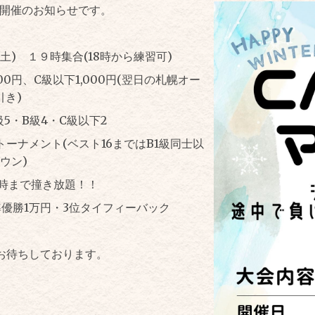
ー開催のお知らせです。
土) １９時集合(18時から練習可)
00円、C級以下1,000円(翌日の札幌オー
引き)
級5・B級4・C級以下2
ーナメント(ベスト16まではB1級同士以
ウン)
4時まで撞き放題！！
準優勝1万円・3位タイフィーバック
お待ちしております。