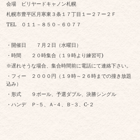
会場 ビリヤードキャノン札幌
札幌市豊平区月寒東３条１７丁目１ー２７ー２Ｆ
TEL ０１１－８５０－６０７７
・開催日 ７月２日（水曜日）
・時間 ２０時集合（１９時より練習可)
※遅れそうな場合、集合時間前に電話にて連絡下さい。
・フィー ２０００円（１９時～２６時までの撞き放題
込み）
・形式 ９ボール、予選ダブル、決勝シングル
・ハンデ Ｐ-５、Ａ-４、Ｂ-３、C-２