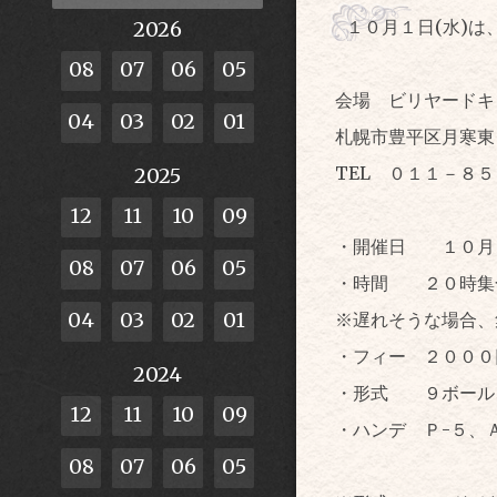
１０月１日(水)
2026
08
07
06
05
会場 ビリヤードキ
04
03
02
01
札幌市豊平区月寒東
TEL ０１１－８
2025
12
11
10
09
・開催日 １０月
08
07
06
05
・時間 ２０時集
04
03
02
01
※遅れそうな場合、
・フィー ２０００
2024
・形式 ９ボール
12
11
10
09
・ハンデ Ｐ-５、Ａ
08
07
06
05