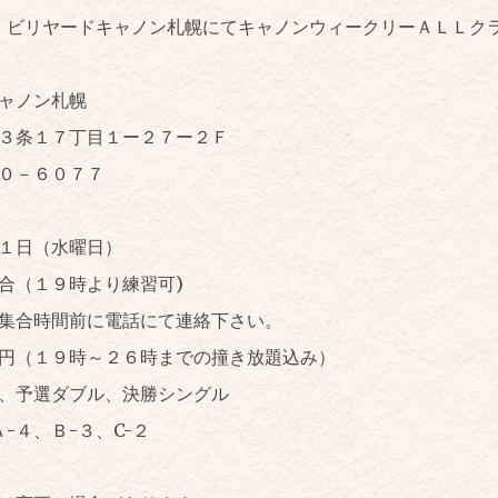
は、ビリヤードキャノン札幌にてキャノンウィークリーＡＬＬク
ャノン札幌
３条１７丁目１ー２７ー２Ｆ
５０－６０７７
１日（水曜日）
合（１９時より練習可)
集合時間前に電話にて連絡下さい。
円（１９時～２６時までの撞き放題込み）
、予選ダブル、決勝シングル
-４、Ｂ-３、C-２